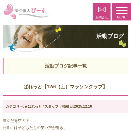
toggl
navig
お問合せ
MENU
活動ブログ
活動ブログ記事一覧
ぱれっと【12/6（土）マラソンクラブ】
カテゴリー:★ぱれっと / スタッフ: / 掲載日:2025.12.10
澄んだ青空の下、
公園には子どもたちの笑い声が響き、