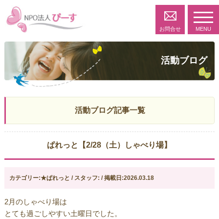
toggl
navig
お問合せ
MENU
活動ブログ
活動ブログ記事一覧
ぱれっと【2/28（土）しゃべり場】
カテゴリー:★ぱれっと / スタッフ: / 掲載日:2026.03.18
2月のしゃべり場は
とても過ごしやすい土曜日でした。