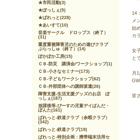
★市民活動
(3)
★ぽっしぇ
(5)
1
★ぱれっと
(228)
メ
★あいすて
(10)
始
音楽サークル ドロップス（終了）
カ
(31)
重度重複障害児のための遊びクラブ
ぷらっしゅ（終了）
(14)
女
ぽかぽか工房
(15)
と
ＣＢ-防災 講演会/ワークショップ
(1)
ＣＢ-小さなセミナー
(173)
月
ＣＢ-子どもワークショップ
(62)
G
ＣＢ-外部団体への講師派遣
(26)
障害支援-生活支援グッズのお店 ぽ
皆
っしぇ
(187)
放課後等-ぴーすの児童デイぱんだ・
ぽんた
(161)
ぱれっと-鉄道クラブ（余暇クラブ）
(342)
ぱれっと-鉄道クラブ
(19)
ぱれっと-特別企画：携帯端末活用セ