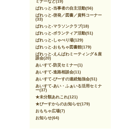
ミナーなど
(19)
ぱれっと-当事者の自主活動
(56)
ぱれっと-啓発／図書／資料コーナー
(33)
ぱれっと-マラソンクラブ
(18)
ぱれっと-ボランティア活動
(51)
ぱれっと-しゃべり場
(129)
ぱれっと-おもちゃ図書館
(179)
ぱれっと-えんぱわミーティング＆座
談会
(20)
あいすて-防災セミナー
(1)
あいすて-進路相談会
(11)
あいすて-ぴーすの連続勉強会
(51)
あいすて-あい・ふぁいる活用セミナ
ー
(37)
★未分類あれこれ
(121)
★ぴーすからのお知らせ
(179)
おもちゃ広場
(7)
お知らせ
(64)