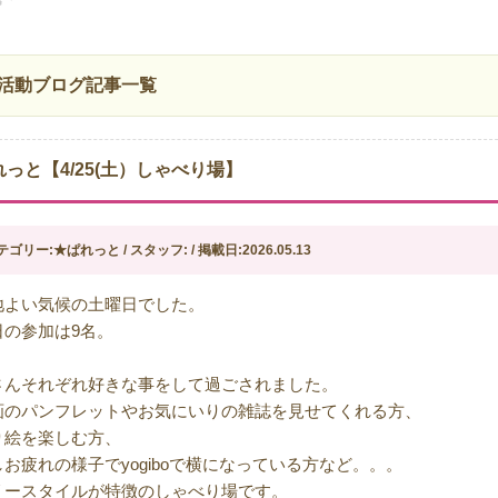
活動ブログ記事一覧
れっと【4/25(土）しゃべり場】
テゴリー:★ぱれっと / スタッフ: / 掲載日:2026.05.13
地よい気候の土曜日でした。
日の参加は9名。
さんそれぞれ好きな事をして過ごされました。
画のパンフレットやお気にいりの雑誌を見せてくれる方、
り絵を楽しむ方、
しお疲れの様子でyogiboで横になっている方など。。。
リースタイルが特徴のしゃべり場です。