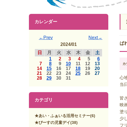
カレンダー
←Prev
Next→
ぱ
2024/01
日
月
火
水
木
金
土
1
2
3
4
5
6
7
8
9
10
11
12
13
カ
14
15
16
17
18
19
20
21
22
23
24
25
26
27
心
28
29
30
31
当
皆
カテゴリ
映
塗
★あい・ふぁいる活用セミナー
(6)
少
★ぴーすの児童デイ
(38)
フ