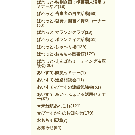
ぱれっと-特別企画：携帯端末活用セ
ミナーなど
(19)
ぱれっと-当事者の自主活動
(56)
ぱれっと-啓発／図書／資料コーナー
(33)
ぱれっと-マラソンクラブ
(18)
ぱれっと-ボランティア活動
(51)
ぱれっと-しゃべり場
(129)
ぱれっと-おもちゃ図書館
(179)
ぱれっと-えんぱわミーティング＆座
談会
(20)
あいすて-防災セミナー
(1)
あいすて-進路相談会
(11)
あいすて-ぴーすの連続勉強会
(51)
あいすて-あい・ふぁいる活用セミナ
ー
(37)
★未分類あれこれ
(121)
★ぴーすからのお知らせ
(179)
おもちゃ広場
(7)
お知らせ
(64)