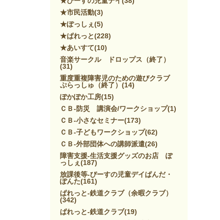
★ぴーすの児童デイ
(38)
★市民活動
(3)
★ぽっしぇ
(5)
★ぱれっと
(228)
★あいすて
(10)
音楽サークル ドロップス（終了）
(31)
重度重複障害児のための遊びクラブ
ぷらっしゅ（終了）
(14)
ぽかぽか工房
(15)
ＣＢ-防災 講演会/ワークショップ
(1)
ＣＢ-小さなセミナー
(173)
ＣＢ-子どもワークショップ
(62)
ＣＢ-外部団体への講師派遣
(26)
障害支援-生活支援グッズのお店 ぽ
っしぇ
(187)
放課後等-ぴーすの児童デイぱんだ・
ぽんた
(161)
ぱれっと-鉄道クラブ（余暇クラブ）
(342)
ぱれっと-鉄道クラブ
(19)