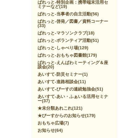
ぱれっと-特別企画：携帯端末活用セ
ミナーなど
(19)
ぱれっと-当事者の自主活動
(56)
ぱれっと-啓発／図書／資料コーナー
(33)
ぱれっと-マラソンクラブ
(18)
ぱれっと-ボランティア活動
(51)
ぱれっと-しゃべり場
(129)
ぱれっと-おもちゃ図書館
(179)
ぱれっと-えんぱわミーティング＆座
談会
(20)
あいすて-防災セミナー
(1)
あいすて-進路相談会
(11)
あいすて-ぴーすの連続勉強会
(51)
あいすて-あい・ふぁいる活用セミナ
ー
(37)
★未分類あれこれ
(121)
★ぴーすからのお知らせ
(179)
おもちゃ広場
(7)
お知らせ
(64)