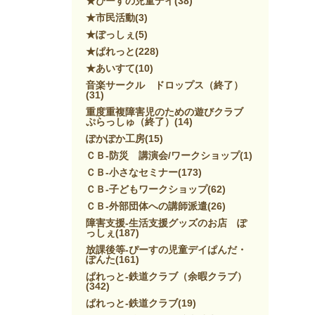
★ぴーすの児童デイ
(38)
★市民活動
(3)
★ぽっしぇ
(5)
★ぱれっと
(228)
★あいすて
(10)
音楽サークル ドロップス（終了）
(31)
重度重複障害児のための遊びクラブ
ぷらっしゅ（終了）
(14)
ぽかぽか工房
(15)
ＣＢ-防災 講演会/ワークショップ
(1)
ＣＢ-小さなセミナー
(173)
ＣＢ-子どもワークショップ
(62)
ＣＢ-外部団体への講師派遣
(26)
障害支援-生活支援グッズのお店 ぽ
っしぇ
(187)
放課後等-ぴーすの児童デイぱんだ・
ぽんた
(161)
ぱれっと-鉄道クラブ（余暇クラブ）
(342)
ぱれっと-鉄道クラブ
(19)