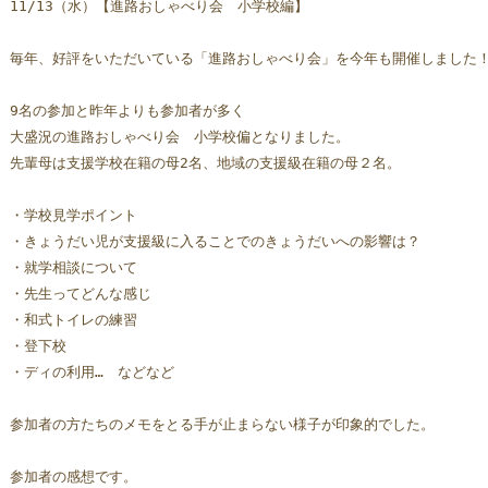
11/13（水）【進路おしゃべり会　小学校編】
毎年、好評をいただいている「進路おしゃべり会」を今年も開催しました
9名の参加と昨年よりも参加者が多く
大盛況の進路おしゃべり会　小学校偏となりました。
先輩母は支援学校在籍の母2名、地域の支援級在籍の母２名。
・学校見学ポイント
・きょうだい児が支援級に入ることでのきょうだいへの影響は？
・就学相談について
・先生ってどんな感じ
・和式トイレの練習
・登下校
・ディの利用…　などなど
参加者の方たちのメモをとる手が止まらない様子が印象的でした。
参加者の感想です。