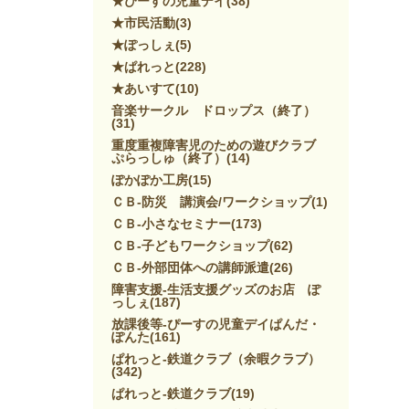
★ぴーすの児童デイ
(38)
★市民活動
(3)
★ぽっしぇ
(5)
★ぱれっと
(228)
★あいすて
(10)
音楽サークル ドロップス（終了）
(31)
重度重複障害児のための遊びクラブ
ぷらっしゅ（終了）
(14)
ぽかぽか工房
(15)
ＣＢ-防災 講演会/ワークショップ
(1)
ＣＢ-小さなセミナー
(173)
ＣＢ-子どもワークショップ
(62)
ＣＢ-外部団体への講師派遣
(26)
障害支援-生活支援グッズのお店 ぽ
っしぇ
(187)
放課後等-ぴーすの児童デイぱんだ・
ぽんた
(161)
ぱれっと-鉄道クラブ（余暇クラブ）
(342)
ぱれっと-鉄道クラブ
(19)