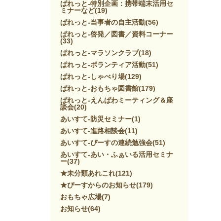
ぱれっと-特別企画：携帯端末活用セ
ミナーなど
(19)
ぱれっと-当事者の自主活動
(56)
ぱれっと-啓発／図書／資料コーナー
(33)
ぱれっと-マラソンクラブ
(18)
ぱれっと-ボランティア活動
(51)
ぱれっと-しゃべり場
(129)
ぱれっと-おもちゃ図書館
(179)
ぱれっと-えんぱわミーティング＆座
談会
(20)
あいすて-防災セミナー
(1)
あいすて-進路相談会
(11)
あいすて-ぴーすの連続勉強会
(51)
あいすて-あい・ふぁいる活用セミナ
ー
(37)
★未分類あれこれ
(121)
★ぴーすからのお知らせ
(179)
おもちゃ広場
(7)
お知らせ
(64)