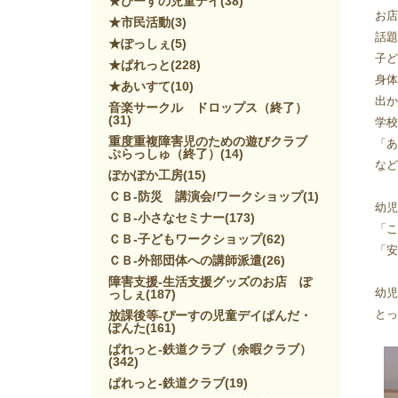
★ぴーすの児童デイ
(38)
お店
★市民活動
(3)
話題
★ぽっしぇ
(5)
子ど
★ぱれっと
(228)
身体
★あいすて
(10)
出か
音楽サークル ドロップス（終了）
(31)
学校
重度重複障害児のための遊びクラブ
「あ
ぷらっしゅ（終了）
(14)
など
ぽかぽか工房
(15)
ＣＢ-防災 講演会/ワークショップ
(1)
幼児
ＣＢ-小さなセミナー
(173)
「こ
ＣＢ-子どもワークショップ
(62)
「安
ＣＢ-外部団体への講師派遣
(26)
障害支援-生活支援グッズのお店 ぽ
幼児
っしぇ
(187)
とっ
放課後等-ぴーすの児童デイぱんだ・
ぽんた
(161)
ぱれっと-鉄道クラブ（余暇クラブ）
(342)
ぱれっと-鉄道クラブ
(19)