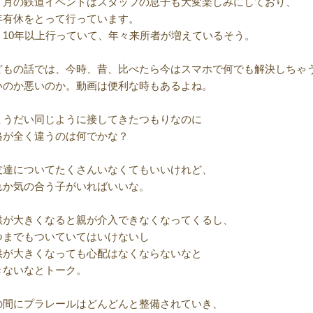
１月の鉄道イベントはスタッフの息子も大変楽しみにしており、
年有休をとって行っています。
う10年以上行っていて、年々来所者が増えているそう。
どもの話では、今時、昔、比べたら今はスマホで何でも解決しちゃ
いのか悪いのか。動画は便利な時もあるよね。
ょうだい同じように接してきたつもりなのに
格が全く違うのは何でかな？
友達についてたくさんいなくてもいいけれど、
れか気の合う子がいればいいな。
供が大きくなると親が介入できなくなってくるし、
つまでもついていてはいけないし
供が大きくなっても心配はなくならないなと
きないなとトーク。
の間にプラレールはどんどんと整備されていき、