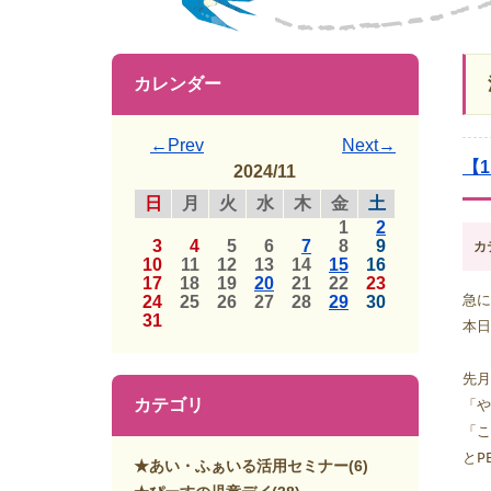
カレンダー
←Prev
Next→
【
2024/11
日
月
火
水
木
金
土
1
2
3
4
5
6
7
8
9
カ
10
11
12
13
14
15
16
17
18
19
20
21
22
23
急に
24
25
26
27
28
29
30
31
本日
先月
カテゴリ
「や
「こ
とP
★あい・ふぁいる活用セミナー
(6)