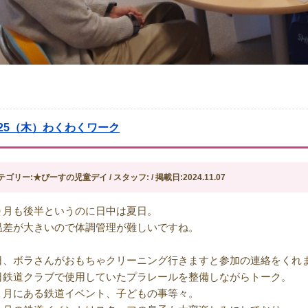
0/25（木）わくわくワーク
テゴリー:★ぴーすの児童デイ / スタッフ: / 掲載日:2024.11.07
０月も後半というのに日中は夏日。
温差が大きいので体調管理が難しいですね。
日、ボラさんがおもちゃクリーニング行きますと参加の連絡をくれ
日鉄道クラブで使用していたプラレールを整備しながらトーク。
１月にある鉄道イベント、子どもの事等々。