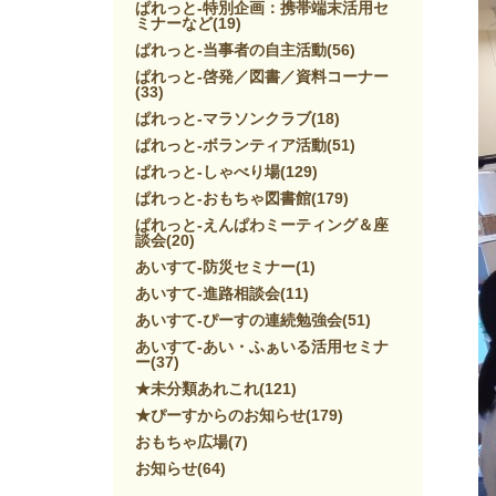
ぱれっと-特別企画：携帯端末活用セ
ミナーなど
(19)
ぱれっと-当事者の自主活動
(56)
ぱれっと-啓発／図書／資料コーナー
(33)
ぱれっと-マラソンクラブ
(18)
ぱれっと-ボランティア活動
(51)
ぱれっと-しゃべり場
(129)
ぱれっと-おもちゃ図書館
(179)
ぱれっと-えんぱわミーティング＆座
談会
(20)
あいすて-防災セミナー
(1)
あいすて-進路相談会
(11)
あいすて-ぴーすの連続勉強会
(51)
あいすて-あい・ふぁいる活用セミナ
ー
(37)
★未分類あれこれ
(121)
★ぴーすからのお知らせ
(179)
おもちゃ広場
(7)
お知らせ
(64)