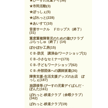
★ぴーすの児童デイ
(38)
★市民活動
(3)
★ぽっしぇ
(5)
★ぱれっと
(228)
★あいすて
(10)
音楽サークル ドロップス（終了）
(31)
重度重複障害児のための遊びクラブ
ぷらっしゅ（終了）
(14)
ぽかぽか工房
(15)
ＣＢ-防災 講演会/ワークショップ
(1)
ＣＢ-小さなセミナー
(173)
ＣＢ-子どもワークショップ
(62)
ＣＢ-外部団体への講師派遣
(26)
障害支援-生活支援グッズのお店 ぽ
っしぇ
(187)
放課後等-ぴーすの児童デイぱんだ・
ぽんた
(161)
ぱれっと-鉄道クラブ（余暇クラブ）
(342)
ぱれっと-鉄道クラブ
(19)