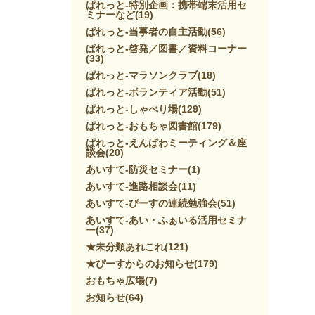
ぱれっと-特別企画：携帯端末活用セ
ミナーなど
(19)
ぱれっと-当事者の自主活動
(56)
ぱれっと-啓発／図書／資料コーナー
(33)
ぱれっと-マラソンクラブ
(18)
ぱれっと-ボランティア活動
(51)
ぱれっと-しゃべり場
(129)
ぱれっと-おもちゃ図書館
(179)
ぱれっと-えんぱわミーティング＆座
談会
(20)
あいすて-防災セミナー
(1)
あいすて-進路相談会
(11)
あいすて-ぴーすの連続勉強会
(51)
あいすて-あい・ふぁいる活用セミナ
ー
(37)
★未分類あれこれ
(121)
★ぴーすからのお知らせ
(179)
おもちゃ広場
(7)
お知らせ
(64)