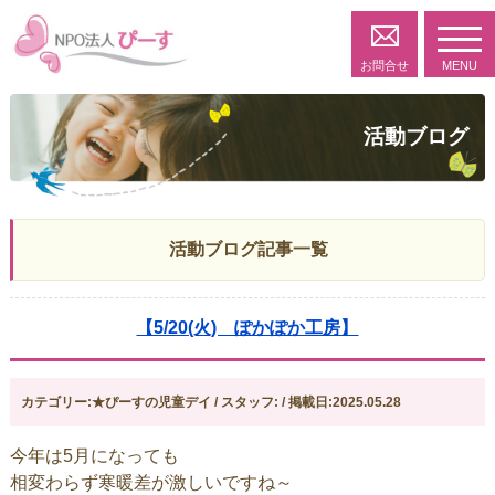
toggl
navig
お問合せ
MENU
活動ブログ
活動ブログ記事一覧
【5/20(火) ぽかぽか工房】
カテゴリー:★ぴーすの児童デイ / スタッフ: / 掲載日:2025.05.28
今年は5月になっても
相変わらず寒暖差が激しいですね～