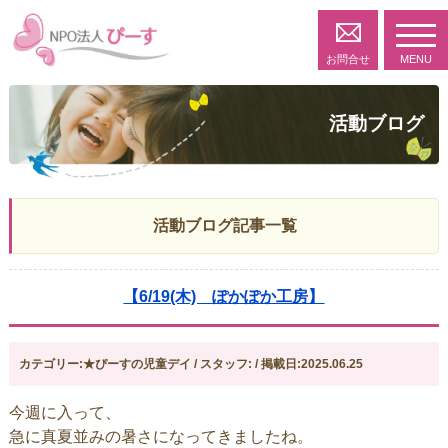
toggl
navig
お問合せ
MENU
活動ブログ
活動ブログ記事一覧
【6/19(木) ぽかぽか工房】
カテゴリー:★ぴーすの児童デイ / スタッフ: / 掲載日:2025.06.25
今週に入って、
急に真夏並みの暑さになってきましたね。