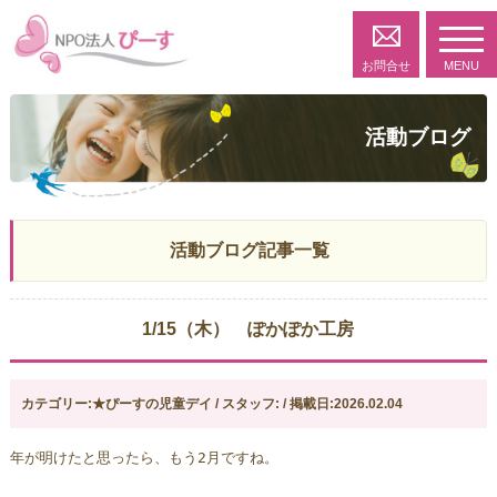
toggl
navig
お問合せ
MENU
活動ブログ
活動ブログ記事一覧
1/15（木） ぽかぽか工房
カテゴリー:★ぴーすの児童デイ / スタッフ: / 掲載日:2026.02.04
年が明けたと思ったら、もう2月ですね。