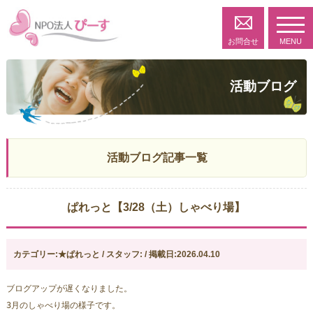
toggl
navig
お問合せ
MENU
活動ブログ
活動ブログ記事一覧
ぱれっと【3/28（土）しゃべり場】
カテゴリー:★ぱれっと / スタッフ: / 掲載日:2026.04.10
ブログアップが遅くなりました。
3月のしゃべり場の様子です。