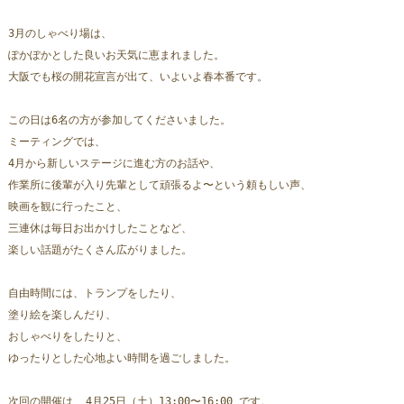
3月のしゃべり場は、
ぽかぽかとした良いお天気に恵まれました。
大阪でも桜の開花宣言が出て、いよいよ春本番です。
この日は6名の方が参加してくださいました。
ミーティングでは、
4月から新しいステージに進む方のお話や、
作業所に後輩が入り先輩として頑張るよ〜という頼もしい声、
映画を観に行ったこと、
三連休は毎日お出かけしたことなど、
楽しい話題がたくさん広がりました。
自由時間には、トランプをしたり、
塗り絵を楽しんだり、
おしゃべりをしたりと、
ゆったりとした心地よい時間を過ごしました。
次回の開催は  4月25日（土）13:00〜16:00 です。