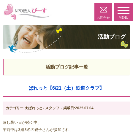
toggl
navig
お問合せ
MENU
活動ブログ
活動ブログ記事一覧
ぱれっと【6/21（土）鉄道クラブ】
カテゴリー:★ぱれっと / スタッフ: / 掲載日:2025.07.04
蒸し暑い日が続く中、
午前中は3組8名の親子さんが参加され、