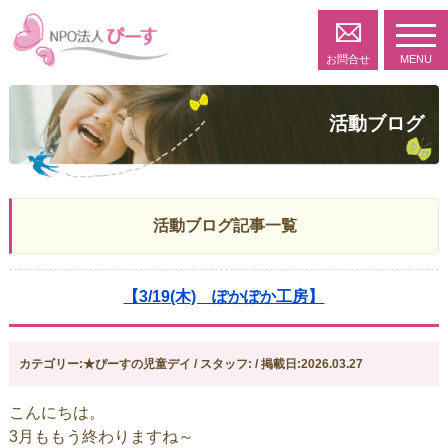
toggl
navig
お問合せ
MENU
活動ブログ
活動ブログ記事一覧
【3/19(木) ぽかぽか工房】
カテゴリー:★ぴーすの児童デイ / スタッフ: / 掲載日:2026.03.27
こんにちは。
3月ももう終わりますね～