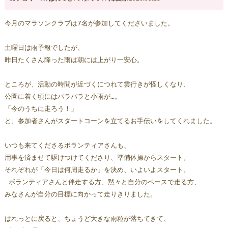
今月のマラソンクラブは7名が参加してくださいました。
土曜日は雨予報でしたが、
昨日たくさん降った雨は朝には上がり一安心。
ところが、活動の時間が近づくにつれて雲行きが怪しくなり、
公園に着く頃にはパラパラと小雨が…。  
「今のうちに走ろう！」
と、参加者さんがスタートコーンを立てるお手伝いをしてくれました。 
いつも来てくださるボランティアさんも、
用事を済ませて駆けつけてくださり、準備体操からスタート。
それぞれが「今日は何周走るか」を決め、いよいよスタート。 
 ボランティアさんと伴走する方、黙々と自分のペースで走る方、
みなさんが自分の目標に向かって走りきりました。
ぱれっとに戻ると、ちょうど大きな雨粒が落ちてきて、