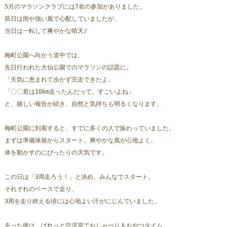
5月のマラソンクラブには7名の参加がありました。
前日は雨や強い風で心配していましたが、
当日は一転して爽やかな晴天♪
梅町公園へ向かう道中では、
先日行われた大仙公園でのマラソンの話題に。
「天気に恵まれて歩かず完走できたよ」
「〇〇君は10km走ったんだって。すごいよね」
と、嬉しい報告が続き、自然と気持ちも明るくなります。
梅町公園に到着すると、すでに多くの人で賑わっていました。
まずは準備体操からスタート。爽やかな風が心地よく、
体を動かすのにぴったりの天気です。
この日は「3周走ろう！」と決め、みんなでスタート。
それぞれのペースで走り、
3周を走り終える頃には心地よい汗がにじんでいました。
走った後は、ぱれっと交流室でおしゃべり＆おやつタイム。