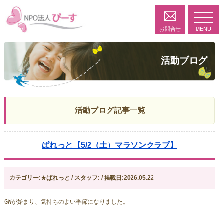
toggl
navig
お問合せ
MENU
活動ブログ
活動ブログ記事一覧
ぱれっと【5/2（土）マラソンクラブ】
カテゴリー:★ぱれっと / スタッフ: / 掲載日:2026.05.22
GWが始まり、気持ちのよい季節になりました。