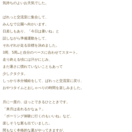
気持ちのよいお天気でした。
ぱれっと交流室に集合して、
みんなで公園へ向かいます。
日差しもあり、「今日は暑いね」と
話しながら準備運動をして、
それぞれが走る目標を決めました。
3周、5周…と自分のペースに合わせてスタート。
走り終える頃には汗がにじみ、
まだ暑さに慣れていないこともあって
少しクタクタ。
しっかり水分補給をして、ぱれっと交流室に戻り、
おやつタイムとおしゃべりの時間を楽しみました。
月に一度の、ほっとできるひとときです。
「来月は走れるかなぁ？」
「ボーリング体験に行くのもいいね」など、
楽しそうな案も出ていました。
間もなく本格的な夏がやってきますが、