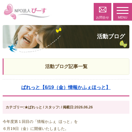
toggl
navig
お問合せ
MENU
活動ブログ
活動ブログ記事一覧
ぱれっと【6/19（金）情報かふぇほっと】
カテゴリー:★ぱれっと / スタッフ: / 掲載日:2026.06.26
今年度第１回目の「情報かふぇ ほっと」を
６月19日（金）に開催いたしました。