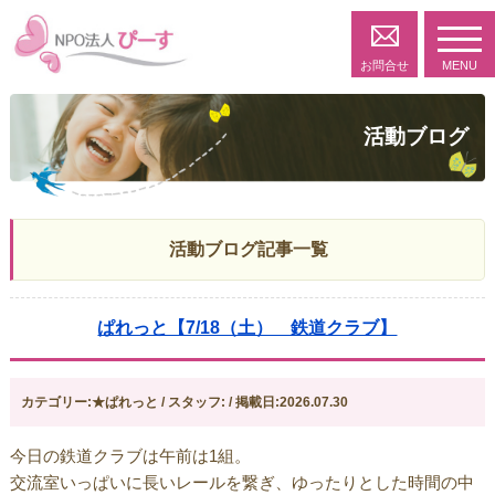
toggl
navig
お問合せ
MENU
活動ブログ
活動ブログ記事一覧
ぱれっと【7/18（土） 鉄道クラブ】
カテゴリー:★ぱれっと / スタッフ: / 掲載日:2026.07.30
今日の鉄道クラブは午前は1組。
交流室いっぱいに長いレールを繋ぎ、ゆったりとした時間の中