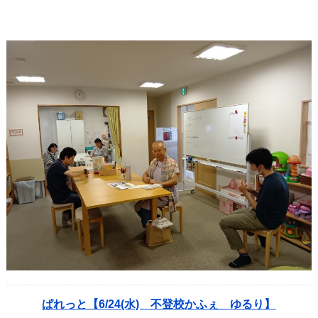
ぱれっと【6/24(水) 不登校かふぇ ゆるり】