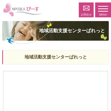
toggl
navig
お問合せ
MENU
地域活動支援センターぱれっと
地域活動支援センターぱれっと