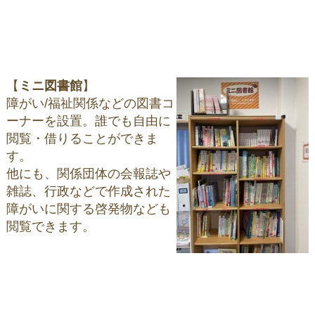
【
ミニ図書館
】
障がい/福祉関係などの図書コ
ーナーを設置。誰でも自由に
閲覧・借りることができま
す。
他にも、関係団体の会報誌や
雑誌、行政などで作成された
障がいに関する啓発物なども
閲覧できます。