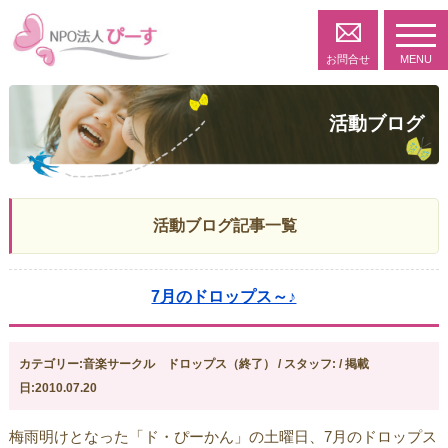
toggl
navig
お問合せ
MENU
活動ブログ
活動ブログ記事一覧
7月のドロップス～♪
カテゴリー:音楽サークル ドロップス（終了） / スタッフ: / 掲載
日:2010.07.20
梅雨明けとなった「ド・ぴーかん」の土曜日、7月のドロップス