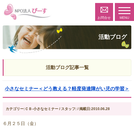
toggl
navig
お問合せ
MENU
活動ブログ
活動ブログ記事一覧
小さなセミナー＜どう教える？軽度発達障がい児の学習＞
カテゴリー:ＣＢ-小さなセミナー / スタッフ: / 掲載日:2010.06.28
６月２５日（金）