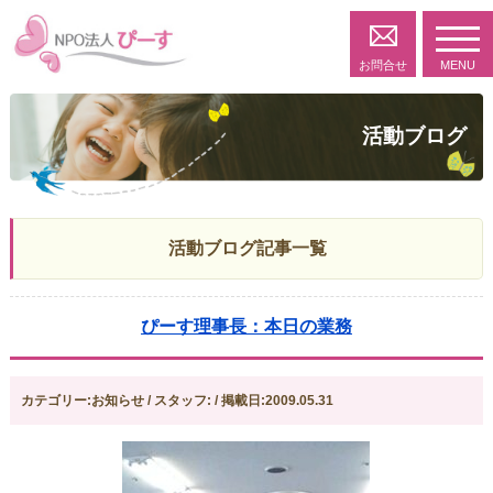
toggl
navig
お問合せ
MENU
活動ブログ
活動ブログ記事一覧
ぴーす理事長：本日の業務
カテゴリー:お知らせ / スタッフ: / 掲載日:2009.05.31