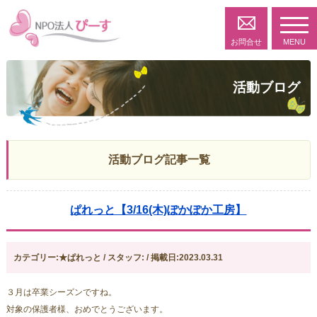
toggl
navig
お問合せ
MENU
活動ブログ
活動ブログ記事一覧
ぱれっと【3/16(木)ぽかぽか工房】
カテゴリー:★ぱれっと / スタッフ: / 掲載日:2023.03.31
３月は卒業シーズンですね。
対象の保護者様、おめでとうございます。