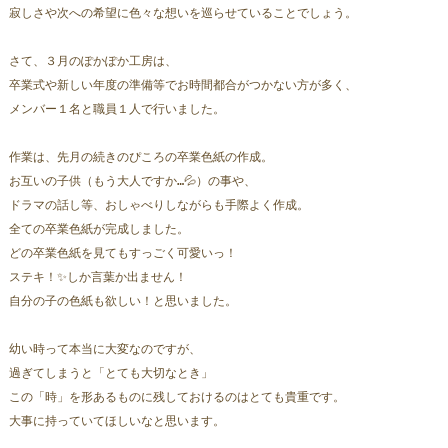
寂しさや次への希望に色々な想いを巡らせていることでしょう。
さて、３月のぽかぽか工房は、
卒業式や新しい年度の準備等でお時間都合がつかない方が多く、
メンバー１名と職員１人で行いました。
作業は、先月の続きのぴころの卒業色紙の作成。
お互いの子供（もう大人ですか…💦）の事や、
ドラマの話し等、おしゃべりしながらも手際よく作成。
全ての卒業色紙が完成しました。
どの卒業色紙を見てもすっごく可愛いっ！
ステキ！✨しか言葉か出ません！
自分の子の色紙も欲しい！と思いました。
幼い時って本当に大変なのですが、
過ぎてしまうと「とても大切なとき」
この「時」を形あるものに残しておけるのはとても貴重です。
大事に持っていてほしいなと思います。