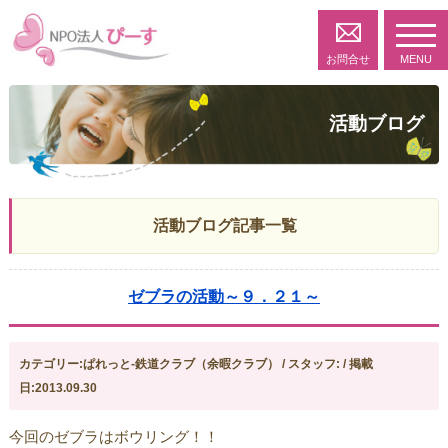
toggl
navig
お問合せ
MENU
活動ブログ
活動ブログ記事一覧
ゼブラの活動～９．２１～
カテゴリー:ぱれっと-鉄道クラブ（余暇クラブ） / スタッフ: / 掲載
日:2013.09.30
今回のゼブラはボウリング！！