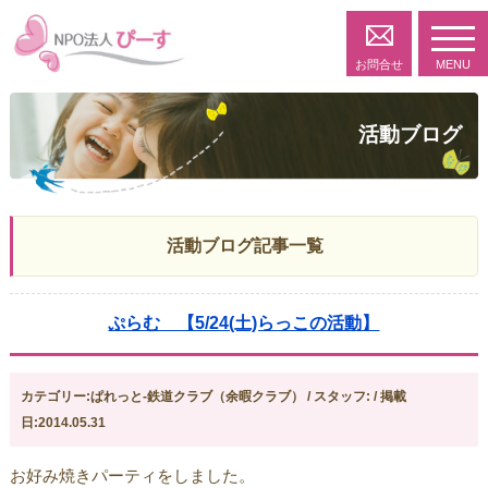
toggl
navig
お問合せ
MENU
活動ブログ
活動ブログ記事一覧
ぷらむ 【5/24(土)らっこの活動】
カテゴリー:ぱれっと-鉄道クラブ（余暇クラブ） / スタッフ: / 掲載
日:2014.05.31
お好み焼きパーティをしました。