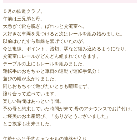
５月の鉄道クラブ。
午前は三兄弟と母。
大急ぎで靴を脱ぎ、ぱれっと交流室へ。
大好きな車両を見つけると次はレールを組み始めました。
以前はひたすら単線を繋げていたのが、
今は複線、ポイント、踏切、駅など組み込めるようになり、
交流室にレールがどんどん組まれていきます。
テーブルの上にもレールを組みました。
運転手のおもちゃと車両の連動で運転手気分！
遊びの幅が広がりました。
同じおもちゃで遊びたいときも喧嘩せず、
譲り合って遊べています。
楽しい時間はあっという間。
予め母と約束していた時間が来て,母のアナウンスでお片付け。
ご褒美のお土産選び、「ありがとうございました」
とご挨拶も出来ました。
午後からは予約キャンセルの連絡が入り、