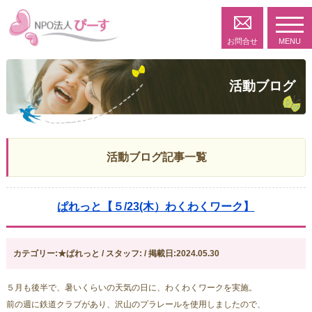
toggl
navig
お問合せ
MENU
活動ブログ
活動ブログ記事一覧
ぱれっと【５/23(木）わくわくワーク】
カテゴリー:★ぱれっと / スタッフ: / 掲載日:2024.05.30
５月も後半で、暑いくらいの天気の日に、わくわくワークを実施。
前の週に鉄道クラブがあり、沢山のプラレールを使用しましたので、