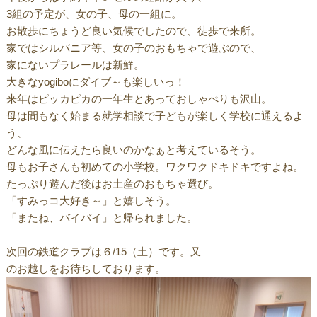
3組の予定が、女の子、母の一組に。
お散歩にちょうど良い気候でしたので、徒歩で来所。
家ではシルバニア等、女の子のおもちゃで遊ぶので、
家にないプラレールは新鮮。
大きなyogiboにダイブ～も楽しいっ！
来年はピッカピカの一年生とあっておしゃべりも沢山。
母は間もなく始まる就学相談で子どもが楽しく学校に通えるよ
う、
どんな風に伝えたら良いのかなぁと考えているそう。
母もお子さんも初めての小学校。ワクワクドキドキですよね。
たっぷり遊んだ後はお土産のおもちゃ選び。
「すみっコ大好き～」と嬉しそう。
「またね、バイバイ」と帰られました。
次回の鉄道クラブは６/15（土）です。又
のお越しをお待ちしております。