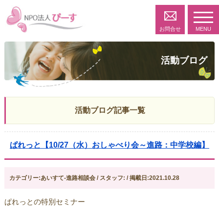
toggl
navig
お問合せ
MENU
活動ブログ
活動ブログ記事一覧
ぱれっと【10/27（水）おしゃべり会～進路：中学校編】
カテゴリー:あいすて-進路相談会 / スタッフ: / 掲載日:2021.10.28
ぱれっとの特別セミナー