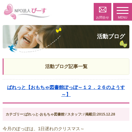
toggl
navig
お問合せ
MENU
活動ブログ
活動ブログ記事一覧
ぱれっと【おもちゃ図書館ぽっぽ～１２．２６のようす
～】
カテゴリー:ぱれっと-おもちゃ図書館 / スタッフ: / 掲載日:2015.12.28
今月のぽっぽは、1日遅れのクリスマス～