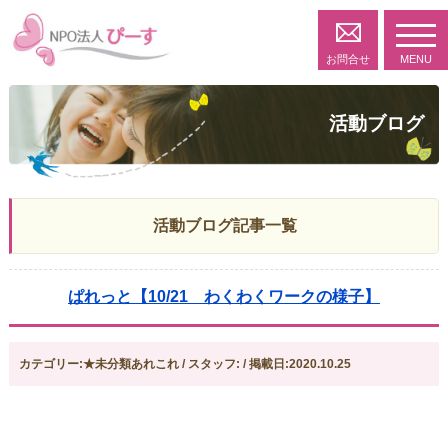
toggl
navig
お問合せ
MENU
活動ブログ
活動ブログ記事一覧
ぱれっと【10/21 わくわくワークの様子】
カテゴリー:★未分類あれこれ / スタッフ: / 掲載日:2020.10.25