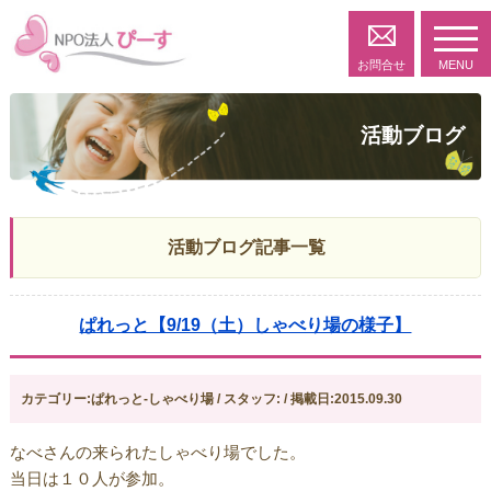
toggl
navig
お問合せ
MENU
活動ブログ
活動ブログ記事一覧
ぱれっと【9/19（土）しゃべり場の様子】
カテゴリー:ぱれっと-しゃべり場 / スタッフ: / 掲載日:2015.09.30
なべさんの来られたしゃべり場でした。
当日は１０人が参加。