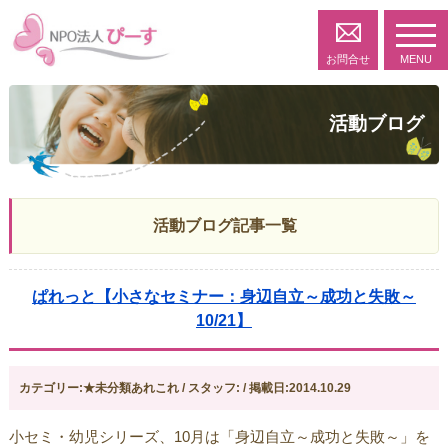
toggl
navig
お問合せ
MENU
活動ブログ
活動ブログ記事一覧
ぱれっと【小さなセミナー：身辺自立～成功と失敗～
10/21】
カテゴリー:★未分類あれこれ / スタッフ: / 掲載日:2014.10.29
小セミ・幼児シリーズ、10月は「身辺自立～成功と失敗～」を