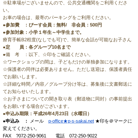
※駐車場がございませんので、公共交通機関をご利用くださ
い。
お車の場合は、最寄のパーキングをご利用ください。
●参加費 ：ぴーす会員：無料/ 非会員：500円
●参加対象：小学１年生～中学生まで。
療育手帳B2程度(なしでも可)で、簡単な会話が可能なお子さん
●定 員：各グループ10名まで
●備 考 ：以下、☆印をご確認ください。
☆ワークショップの間は、子どもだけの単独参加になります。
☆保護者の同伴は必要ありません。ただし送迎は、保護者責任
でお願いします。
☆詳細な時間／内容／グループ分け等は、募集後に文書郵送に
てお知らせいたします。
☆お子さまについての聞き取り表（郵送物に同封）の事前提出
をお願いする場合がございます。
●申込み期限：平成26年4月23日（水曜日）
●申込み ：
メール
p-office★p-s-sakai.net
★印を＠マークに
変えてください。
FAX ?072-250-9061 電話 072-250-9022