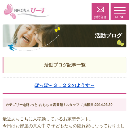
toggl
navig
お問合せ
MENU
活動ブログ
活動ブログ記事一覧
ぽっぽ～３．２２のようす～
カテゴリー:ぱれっと-おもちゃ図書館 / スタッフ: / 掲載日:2014.03.30
最近あちこちに大移動しているお家型テント。
今日はお部屋の真ん中で 子どもたちの隠れ家になっておりまし