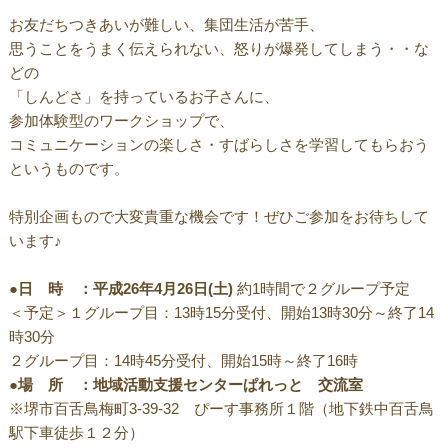
お友だちつきあいが難しい、集団生活が苦手、
思うことをうまく伝えられない、怒りが爆発してしまう・・な
どの
「しんどさ」を持っているお子さんに、
参加体験型のワークショップで、
コミュニケーションの楽しさ・すばらしさを学習してもらおう
というものです。
特別企画もので大変貴重な機会です！ぜひご参加をお待ちして
います♪
●日 時 ：平成26年4月26日(土)
約1時間で２グループ予定
＜予定＞１グループ目：13時15分受付、開始13時30分～終了14
時30分
２グループ目：14時45分受付、開始15時～終了16時
●場 所 ：地域活動支援センターぱれっと 交流室
※堺市百舌鳥梅町3-39-32 ぴーす事務所１階（地下鉄中百舌鳥
駅下車徒歩１２分）