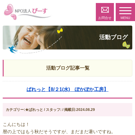
toggl
navig
お問合せ
MENU
活動ブログ
活動ブログ記事一覧
ぱれっと【8/２1(水) ぽかぽか工房】
カテゴリー:★ぱれっと / スタッフ: / 掲載日:2024.08.29
こんにちは！
暦の上ではもう秋だそうですが、まだまだ暑いですね。