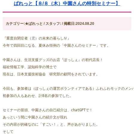
ぱれっと【８/８（木）中園さんの特別セミナー】
カテゴリー:★ぱれっと / スタッフ: / 掲載日:2024.08.20
『重度自閉症者（児）の未来の暮らしⅣ』
今年で四回目になる、夏休み恒例の「中園さんのセミナー」です。
中園さんは、生活支援グッズのお店『ぽっしぇ』の初代店長！
福祉情報工学、認知科学の博士で
現在は、日本支援技術協会　研究部の顧問をされています。
今回も、参加者は（ぽっしぇの運営ボランティアである）ふわふわモックのメン
初参加の人もあわせ、計8名の参加でした。
セミナーの冒頭、中園さんの自己紹介は、chatGPTで！
あっという間に中園さんの紹介文が現れ
その内容が的確なのに「すごい！」と、声があがりました。
そして