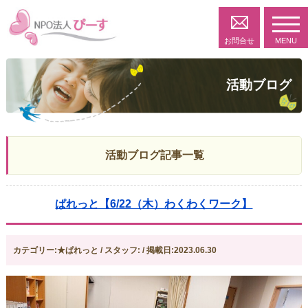
toggl
navig
お問合せ
MENU
活動ブログ
活動ブログ記事一覧
ぱれっと【6/22（木）わくわくワーク】
カテゴリー:★ぱれっと / スタッフ: / 掲載日:2023.06.30