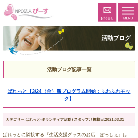
toggl
navig
お問合せ
MENU
活動ブログ
活動ブログ記事一覧
ぱれっと【3/24（金）新プログラム開始：ふわふわモッ
ク】
カテゴリー:ぱれっと-ボランティア活動 / スタッフ: / 掲載日:2021.03.31
ぱれっとに隣接する『生活支援グッズのお店 ぽっしぇ』は