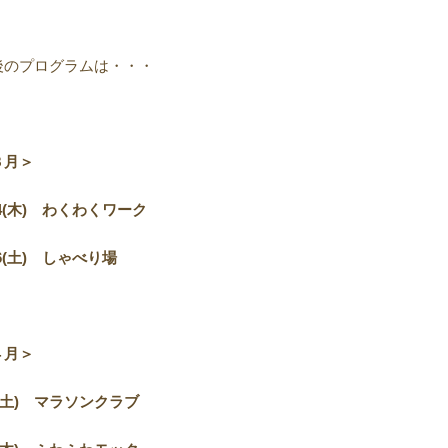
後のプログラムは・・・
３月＞
4(
木) わくわくワーク
6(
土) しゃべり場
４月＞
土) マラソンクラブ