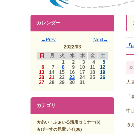
カレンダー
←Prev
Next→
『
2022/03
日
月
火
水
木
金
土
1
2
3
4
5
6
7
8
9
10
11
12
カ
13
14
15
16
17
18
19
20
21
22
23
24
25
26
大
27
28
29
30
31
「
カテゴリ
中
★あい・ふぁいる活用セミナー
(6)
３
★ぴーすの児童デイ
(38)