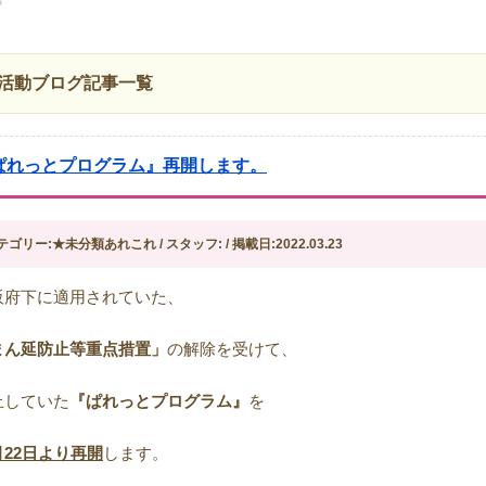
活動ブログ記事一覧
ぱれっとプログラム』再開します。
テゴリー:★未分類あれこれ / スタッフ: / 掲載日:2022.03.23
阪府下に適用されていた、
まん延防止等重点措置」
の解除を受けて、
止していた
『ぱれっとプログラム』
を
月
22
日より再開
します。