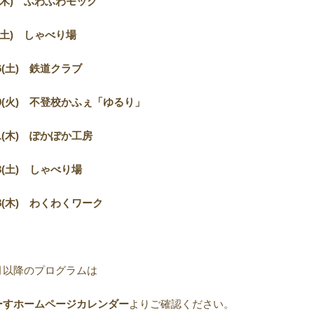
木) ふわふわモック
土) しゃべり場
6(
土) 鉄道クラブ
9(
火) 不登校かふぇ「ゆるり」
1(
木) ぽかぽか工房
3(
土) しゃべり場
8(
木) わくわくワーク
月以降のプログラムは
ーすホームページカレンダー
よりご確認ください。