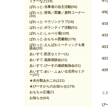
4/7(
ミナーなど
(19)
ぱれっと-当事者の自主活動
(56)
4/9(
ぱれっと-啓発／図書／資料コーナー
(33)
ぱれっと-マラソンクラブ
(18)
4/1
ぱれっと-ボランティア活動
(51)
ぱれっと-しゃべり場
(129)
4/1
ぱれっと-おもちゃ図書館
(179)
ぱれっと-えんぱわミーティング＆座
4/2
談会
(20)
あいすて-防災セミナー
(1)
4/2
あいすて-進路相談会
(11)
あいすて-ぴーすの連続勉強会
(51)
4/2
あいすて-あい・ふぁいる活用セミナ
ー
(37)
★未分類あれこれ
(121)
★ぴーすからのお知らせ
(179)
おもちゃ広場
(7)
５
お知らせ
(64)
ぴ