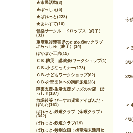
★市民活動
(3)
★ぽっしぇ
(5)
★ぱれっと
(228)
今
★あいすて
(10)
音楽サークル ドロップス（終了）
(31)
重度重複障害児のための遊びクラブ
ぷらっしゅ（終了）
(14)
＜
ぽかぽか工房
(15)
ＣＢ-防災 講演会/ワークショップ
(1)
3/2
ＣＢ-小さなセミナー
(173)
ＣＢ-子どもワークショップ
(62)
3/2
ＣＢ-外部団体への講師派遣
(26)
障害支援-生活支援グッズのお店 ぽ
っしぇ
(187)
放課後等-ぴーすの児童デイぱんだ・
ぽんた
(161)
＜
ぱれっと-鉄道クラブ（余暇クラブ）
(342)
4/2(
ぱれっと-鉄道クラブ
(19)
ぱれっと-特別企画：携帯端末活用セ