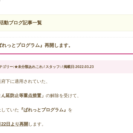
活動ブログ記事一覧
ぱれっとプログラム』再開します。
テゴリー:★未分類あれこれ / スタッフ: / 掲載日:2022.03.23
阪府下に適用されていた、
まん延防止等重点措置」
の解除を受けて、
止していた
『ぱれっとプログラム』
を
月
22
日より再開
します。