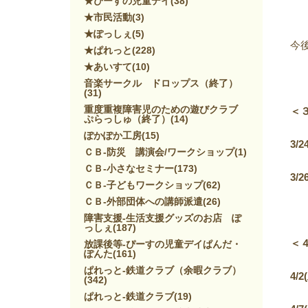
★ぴーすの児童デイ
(38)
★市民活動
(3)
★ぽっしぇ
(5)
今
★ぱれっと
(228)
★あいすて
(10)
音楽サークル ドロップス（終了）
(31)
重度重複障害児のための遊びクラブ
＜
ぷらっしゅ（終了）
(14)
ぽかぽか工房
(15)
3/2
ＣＢ-防災 講演会/ワークショップ
(1)
ＣＢ-小さなセミナー
(173)
3/2
ＣＢ-子どもワークショップ
(62)
ＣＢ-外部団体への講師派遣
(26)
障害支援-生活支援グッズのお店 ぽ
っしぇ
(187)
＜
放課後等-ぴーすの児童デイぱんだ・
ぽんた
(161)
ぱれっと-鉄道クラブ（余暇クラブ）
4/2(
(342)
ぱれっと-鉄道クラブ
(19)