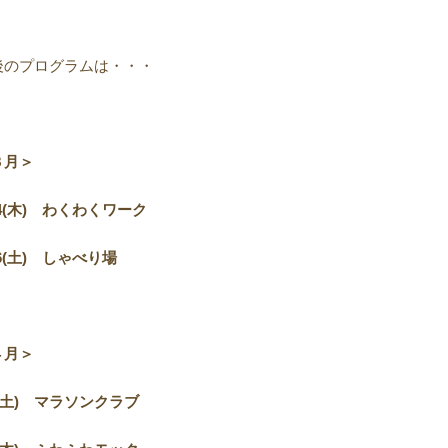
後のプログラムは・・・
３月＞
4(
木) わくわくワーク
6(
土) しゃべり場
４月＞
土) マラソンクラブ