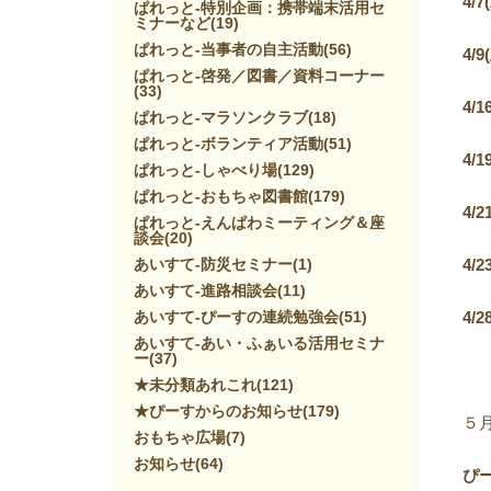
4/7(
ぱれっと-特別企画：携帯端末活用セ
ミナーなど
(19)
ぱれっと-当事者の自主活動
(56)
4/9(
ぱれっと-啓発／図書／資料コーナー
(33)
4/1
ぱれっと-マラソンクラブ
(18)
ぱれっと-ボランティア活動
(51)
4/1
ぱれっと-しゃべり場
(129)
ぱれっと-おもちゃ図書館
(179)
4/2
ぱれっと-えんぱわミーティング＆座
談会
(20)
あいすて-防災セミナー
(1)
4/2
あいすて-進路相談会
(11)
あいすて-ぴーすの連続勉強会
(51)
4/2
あいすて-あい・ふぁいる活用セミナ
ー
(37)
★未分類あれこれ
(121)
★ぴーすからのお知らせ
(179)
５
おもちゃ広場
(7)
お知らせ
(64)
ぴ