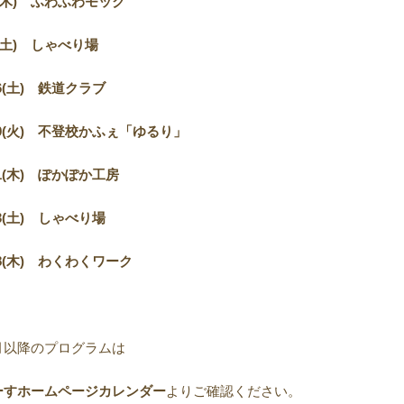
木) ふわふわモック
土) しゃべり場
6(
土) 鉄道クラブ
9(
火) 不登校かふぇ「ゆるり」
1(
木) ぽかぽか工房
3(
土) しゃべり場
8(
木) わくわくワーク
月以降のプログラムは
ーすホームページカレンダー
よりご確認ください。