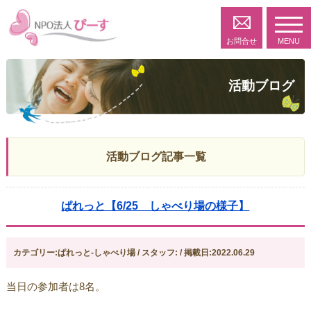
toggl
navig
お問合せ
MENU
活動ブログ
活動ブログ記事一覧
ぱれっと【6/25 しゃべり場の様子】
カテゴリー:ぱれっと-しゃべり場 / スタッフ: / 掲載日:2022.06.29
当日の参加者は8名。