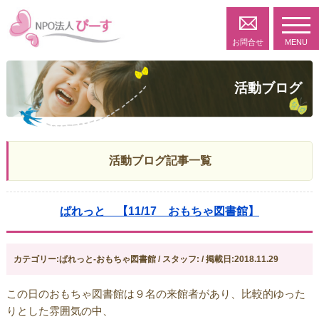
toggl
navig
お問合せ
MENU
活動ブログ
活動ブログ記事一覧
ぱれっと 【11/17 おもちゃ図書館】
カテゴリー:ぱれっと-おもちゃ図書館 / スタッフ: / 掲載日:2018.11.29
この日のおもちゃ図書館は９名の来館者があり、比較的ゆった
りとした雰囲気の中、