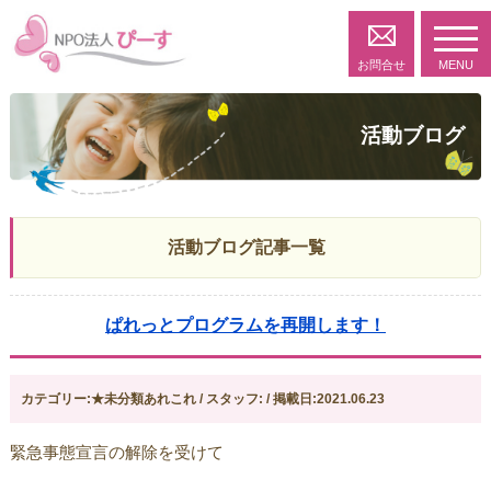
toggl
navig
お問合せ
MENU
活動ブログ
活動ブログ記事一覧
ぱれっとプログラムを再開します！
カテゴリー:★未分類あれこれ / スタッフ: / 掲載日:2021.06.23
緊急事態宣言の解除を受けて