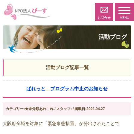
toggl
navig
お問合せ
MENU
活動ブログ
活動ブログ記事一覧
ぱれっと プログラム中止のお知らせ
カテゴリー:★未分類あれこれ / スタッフ: / 掲載日:2021.04.27
大阪府全域を対象に「緊急事態措置」が発出されたことで