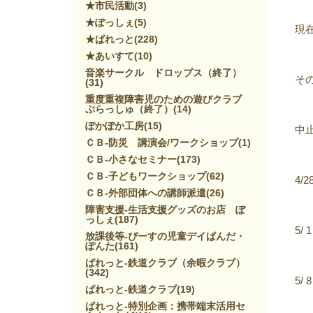
★市民活動
(3)
★ぽっしぇ
(5)
現
★ぱれっと
(228)
★あいすて
(10)
音楽サークル ドロップス（終了）
そ
(31)
重度重複障害児のための遊びクラブ
ぷらっしゅ（終了）
(14)
ぽかぽか工房
(15)
中
ＣＢ-防災 講演会/ワークショップ
(1)
ＣＢ-小さなセミナー
(173)
ＣＢ-子どもワークショップ
(62)
4/
ＣＢ-外部団体への講師派遣
(26)
障害支援-生活支援グッズのお店 ぽ
っしぇ
(187)
5/
放課後等-ぴーすの児童デイぱんだ・
ぽんた
(161)
ぱれっと-鉄道クラブ（余暇クラブ）
(342)
5/
ぱれっと-鉄道クラブ
(19)
ぱれっと-特別企画：携帯端末活用セ