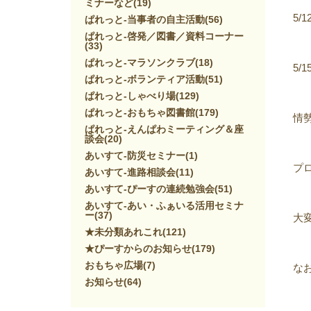
ミナーなど
(19)
5/
ぱれっと-当事者の自主活動
(56)
ぱれっと-啓発／図書／資料コーナー
(33)
ぱれっと-マラソンクラブ
(18)
5/
ぱれっと-ボランティア活動
(51)
ぱれっと-しゃべり場
(129)
ぱれっと-おもちゃ図書館
(179)
情
ぱれっと-えんぱわミーティング＆座
談会
(20)
あいすて-防災セミナー
(1)
プ
あいすて-進路相談会
(11)
あいすて-ぴーすの連続勉強会
(51)
あいすて-あい・ふぁいる活用セミナ
ー
(37)
大
★未分類あれこれ
(121)
★ぴーすからのお知らせ
(179)
おもちゃ広場
(7)
な
お知らせ
(64)