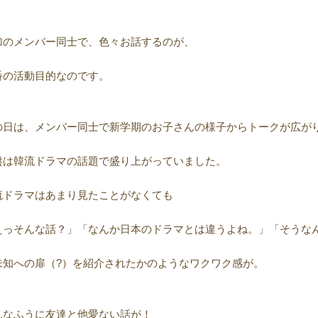
加のメンバー同士で、色々お話するのが、
番の活動目的なのです。
の日は、メンバー同士で新学期のお子さんの様子からトークが広が
盤は韓流ドラマの話題で盛り上がっていました。
流ドラマはあまり見たことがなくても
えっそんな話？」「なんか日本のドラマとは違うよね。」「そうな
未知への扉（?）を紹介されたかのようなワクワク感が。
んなふうに友達と他愛ない話が！