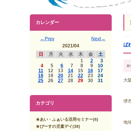
カレンダー
←Prev
Next→
ぱ
2021/04
日
月
火
水
木
金
土
1
2
3
4
5
6
7
8
9
10
カ
11
12
13
14
15
16
17
18
19
20
21
22
23
24
大
25
26
27
28
29
30
31
堺
カテゴリ
★あい・ふぁいる活用セミナー
(6)
地
★ぴーすの児童デイ
(38)