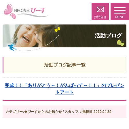
toggl
navig
お問合せ
MENU
活動ブログ
活動ブログ記事一覧
完成！！「ありがとう～！がんばって～！！」のプレゼン
トアート
カテゴリー:★ぴーすからのお知らせ / スタッフ: / 掲載日:2020.04.29