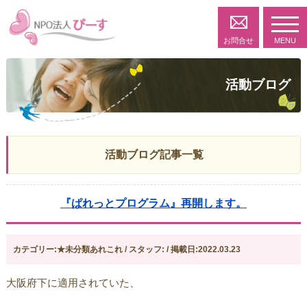
toggl
navig
お問合せ
MENU
活動ブログ
活動ブログ記事一覧
『ぱれっとプログラム』再開します。
カテゴリー:★未分類あれこれ / スタッフ: / 掲載日:2022.03.23
大阪府下に適用されていた、