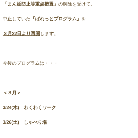
「まん延防止等重点措置」
の解除を受けて、
中止していた
『ぱれっとプログラム』
を
３月
22
日より再開
します。
今後のプログラムは・・・
＜３月＞
3/24(
木) わくわくワーク
3/26(
土) しゃべり場