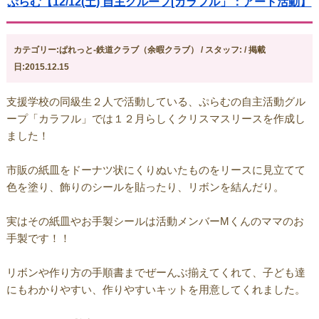
ぷらむ【12/12(土) 自主グループ[カラフル」：アート活動】
カテゴリー:ぱれっと-鉄道クラブ（余暇クラブ） / スタッフ: / 掲載
日:2015.12.15
支援学校の同級生２人で活動している、ぷらむの自主活動グル
ープ「カラフル」では１２月らしくクリスマスリースを作成し
ました！
市販の紙皿をドーナツ状にくりぬいたものをリースに見立てて
色を塗り、飾りのシールを貼ったり、リボンを結んだり。
実はその紙皿やお手製シールは活動メンバーMくんのママのお
手製です！！
リボンや作り方の手順書までぜーんぶ揃えてくれて、子ども達
にもわかりやすい、作りやすいキットを用意してくれました。