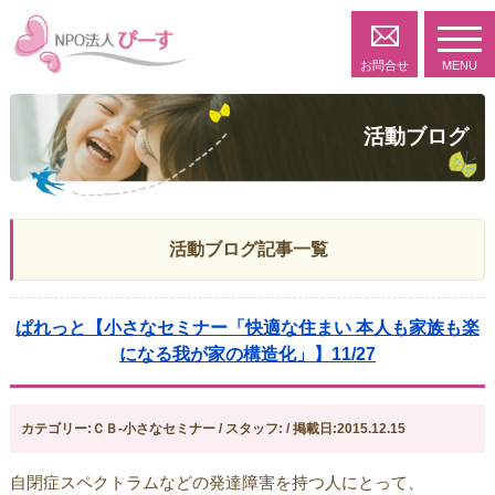
toggl
navig
お問合せ
MENU
活動ブログ
活動ブログ記事一覧
ぱれっと【小さなセミナー「快適な住まい 本人も家族も楽
になる我が家の構造化」】11/27
カテゴリー:ＣＢ-小さなセミナー / スタッフ: / 掲載日:2015.12.15
自閉症スペクトラムなどの発達障害を持つ人にとって、