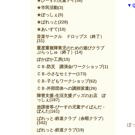
★ぴーすの児童デイ
(38)
▼
★市民活動
(3)
★ぽっしぇ
(5)
★ぱれっと
(228)
★あいすて
(10)
音楽サークル ドロップス（終了）
(31)
重度重複障害児のための遊びクラブ
ぷらっしゅ（終了）
(14)
ぽかぽか工房
(15)
ＣＢ-防災 講演会/ワークショップ
(1)
ＣＢ-小さなセミナー
(173)
ＣＢ-子どもワークショップ
(62)
ＣＢ-外部団体への講師派遣
(26)
障害支援-生活支援グッズのお店 ぽ
っしぇ
(187)
放課後等-ぴーすの児童デイぱんだ・
ぽんた
(161)
ぱれっと-鉄道クラブ（余暇クラブ）
(342)
ぽ
ぱれっと-鉄道クラブ
(19)