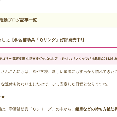
活動ブログ記事一覧
っしぇ【学習補助具「Ｑリング」好評発売中!】
テゴリー:障害支援-生活支援グッズのお店 ぽっしぇ / スタッフ: / 掲載日:2014.05.2
なさんこんにちは、園や学校、新しい環境にもすっかり慣れてきた
きな連休も終わりましたので、少し安定した日程となりますね。
☆★
週は、学習補助具「Ｑシリーズ」の中から、
鉛筆などの持ち方補助