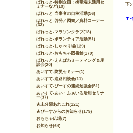
ぱれっと-特別企画：携帯端末活用セ
下
ミナーなど
(19)
ぱれっと-当事者の自主活動
(56)
▼
ぱれっと-啓発／図書／資料コーナー
(33)
ぱれっと-マラソンクラブ
(18)
ぱれっと-ボランティア活動
(51)
ぱれっと-しゃべり場
(129)
ぱれっと-おもちゃ図書館
(179)
ぱれっと-えんぱわミーティング＆座
談会
(20)
あいすて-防災セミナー
(1)
あいすて-進路相談会
(11)
あいすて-ぴーすの連続勉強会
(51)
あいすて-あい・ふぁいる活用セミナ
ー
(37)
★未分類あれこれ
(121)
★ぴーすからのお知らせ
(179)
おもちゃ広場
(7)
お知らせ
(64)