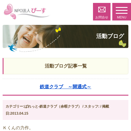
toggl
navig
お問合せ
MENU
活動ブログ
活動ブログ記事一覧
鉄道クラブ ～開通式～
カテゴリー:ぱれっと-鉄道クラブ（余暇クラブ） / スタッフ: / 掲載
日:2013.04.15
Ｋくんの力作。