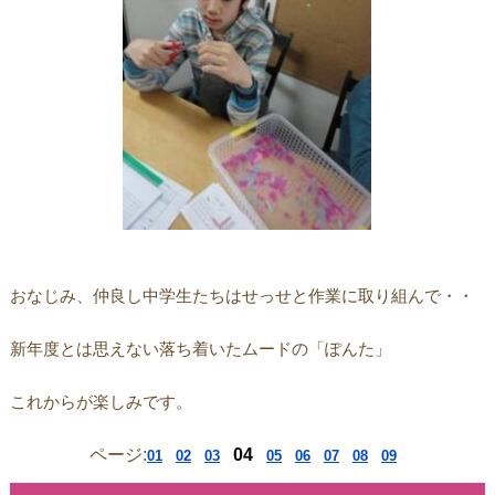
おなじみ、仲良し中学生たちはせっせと作業に取り組んで・・
新年度とは思えない落ち着いたムードの「ぽんた」
これからが楽しみです。
ページ:
04
01
02
03
05
06
07
08
09