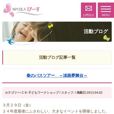
toggl
navig
お問合せ
MENU
活動ブログ
活動ブログ記事一覧
春のバスツアー ～淡路夢舞台～
カテゴリー:ＣＢ-子どもワークショップ / スタッフ: / 掲載日:2013.04.02
３月２９日（金）
２４年度最後にふさわしい、大きなイベントを開催しました。