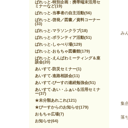
ぱれっと-特別企画：携帯端末活用セ
ミナーなど
(19)
ぱれっと-当事者の自主活動
(56)
ぱれっと-啓発／図書／資料コーナー
(33)
ぱれっと-マラソンクラブ
(18)
み
ぱれっと-ボランティア活動
(51)
ぱれっと-しゃべり場
(129)
ぱれっと-おもちゃ図書館
(179)
ぱれっと-えんぱわミーティング＆座
談会
(20)
あいすて-防災セミナー
(1)
あいすて-進路相談会
(11)
あいすて-ぴーすの連続勉強会
(51)
あいすて-あい・ふぁいる活用セミナ
ー
(37)
★未分類あれこれ
(121)
集
★ぴーすからのお知らせ
(179)
おもちゃ広場
(7)
落
お知らせ
(64)