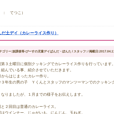
記 ： てつこ）
んだ土デイ（カレーライス作り）
テゴリー:放課後等-ぴーすの児童デイぱんだ・ぽんた / スタッフ: / 掲載日:2017.04.1
週第３土曜日に個別クッキングでカレーライス作りを行っています
り組んでいる事、紹介させていただきます。
0月からはじまったカレー作り。
学３年生の男の子 Ｙくんとスタッフのマンツーマンでのクッキン
くなりましたが、１月までの様子をお伝えします。
回と２回目は普通のカレーライス。
材はウインナー、じゃがいも、にんじん、玉ねぎ。