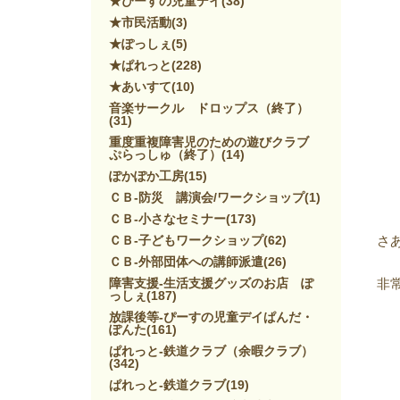
★ぴーすの児童デイ
(38)
★市民活動
(3)
★ぽっしぇ
(5)
★ぱれっと
(228)
★あいすて
(10)
音楽サークル ドロップス（終了）
(31)
重度重複障害児のための遊びクラブ
ぷらっしゅ（終了）
(14)
ぽかぽか工房
(15)
ＣＢ-防災 講演会/ワークショップ
(1)
ＣＢ-小さなセミナー
(173)
ＣＢ-子どもワークショップ
(62)
さ
ＣＢ-外部団体への講師派遣
(26)
障害支援-生活支援グッズのお店 ぽ
非
っしぇ
(187)
放課後等-ぴーすの児童デイぱんだ・
ぽんた
(161)
ぱれっと-鉄道クラブ（余暇クラブ）
(342)
ぱれっと-鉄道クラブ
(19)