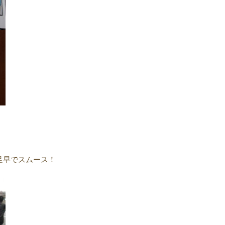
。
足早でスムース！