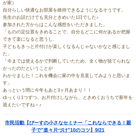
が家）
自分らしい快適なお部屋を維持できるようになるそうです。
先生のお話だけでも充分ときめいた1日でした♪
参加された方からはこんな感想をいただきました。
「ものの定位置をきめることで、自分もどこに何があるか把握
できて楽になると思うし、
子どももきっと片付けが楽しくなるんじゃないかなと感じまし
た」
「今までは使えるかで判断していたため、全く物が捨てられな
かったのだということが
わかりました！これを機会に家の中を見直してみようと思いま
す」
あっという間に今年もあと3ヶ月あまり！！
ゆっくり1つずつ。お片付けしながら、ときめくおうちで新年を
迎えたいですね～♪
市民活動【ぴーすの小さなセミナー「これならできる！親
子で"楽々片づけ"10のコツ】9/21