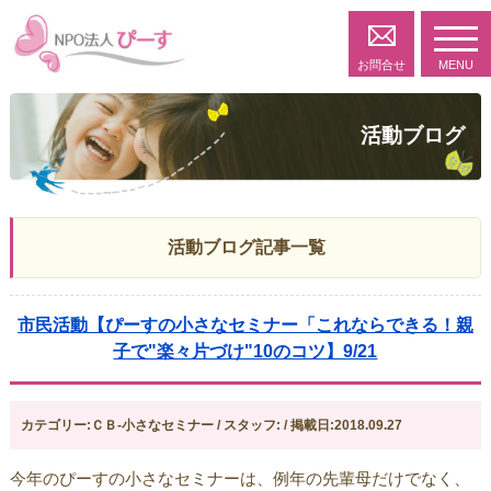
toggl
navig
お問合せ
MENU
活動ブログ
活動ブログ記事一覧
市民活動【ぴーすの小さなセミナー「これならできる！親
子で"楽々片づけ"10のコツ】9/21
カテゴリー:ＣＢ-小さなセミナー / スタッフ: / 掲載日:2018.09.27
今年のぴーすの小さなセミナーは、例年の先輩母だけでなく、